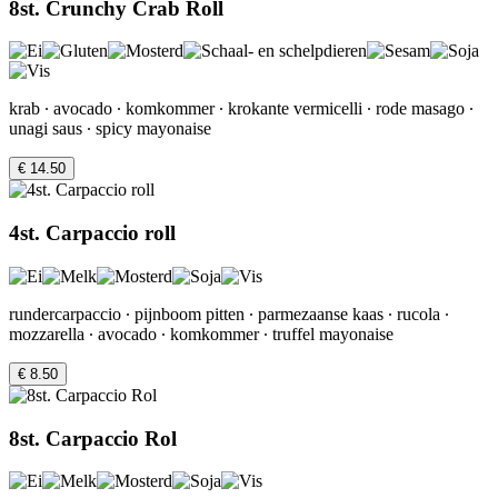
8st. Crunchy Crab Roll
krab ∙ avocado ∙ komkommer ∙ krokante vermicelli ∙ rode masago ∙
unagi saus ∙ spicy mayonaise
€ 14.50
4st. Carpaccio roll
rundercarpaccio ∙ pijnboom pitten ∙ parmezaanse kaas ∙ rucola ∙
mozzarella ∙ avocado ∙ komkommer ∙ truffel mayonaise
€ 8.50
8st. Carpaccio Rol